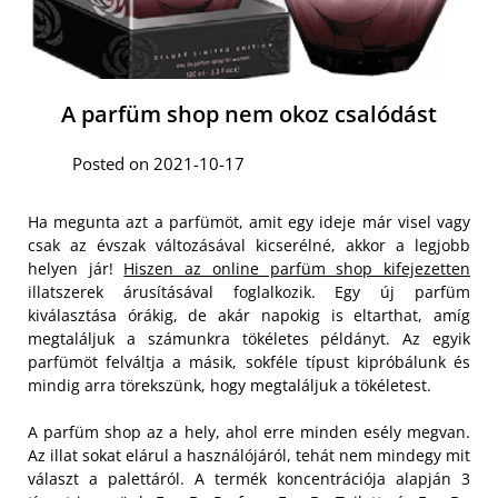
A parfüm shop nem okoz csalódást
Posted on 2021-10-17
Ha megunta azt a parfümöt, amit egy ideje már visel vagy
csak az évszak változásával kicserélné, akkor a legjobb
helyen jár!
Hiszen az online parfüm shop kifejezetten
illatszerek árusításával foglalkozik. Egy új parfüm
kiválasztása órákig, de akár napokig is eltarthat, amíg
megtaláljuk a számunkra tökéletes példányt. Az egyik
parfümöt felváltja a másik, sokféle típust kipróbálunk és
mindig arra törekszünk, hogy megtaláljuk a tökéletest.
A parfüm shop az a hely, ahol erre minden esély megvan.
Az illat sokat elárul a használójáról, tehát nem mindegy mit
választ a palettáról. A termék koncentrációja alapján 3