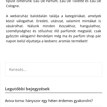
típust ismerünk: Eau De Parfum, Eau De Toilette és Eau De
Cologne.
A webáruház baloldalán találja a kategóriákat, amelyek
közül válogathat. Eredeti, utánzat, valamint mintákat is
vásárolhat. Nálunk minden évszakhoz, hangulathoz,
személyiséghez és stílushoz illő parfümöt megtalál, csak
győzzön válogatni! Rendeljen még ma és parfüm shop pár
napon belül eljuttatja a kedvenc aromás termékeit!
KERESÉS:
Legutóbbi bejegyzések
Aviva torna: hányszor egy héten érdemes gyakorolni?