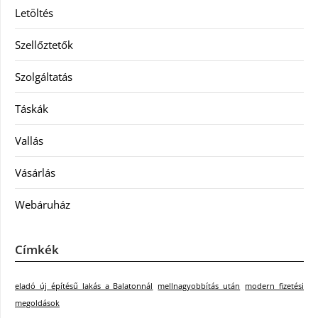
Letöltés
Szellőztetők
Szolgáltatás
Táskák
Vallás
Vásárlás
Webáruház
Címkék
eladó új építésű lakás a Balatonnál
mellnagyobbítás után
modern fizetési
megoldások