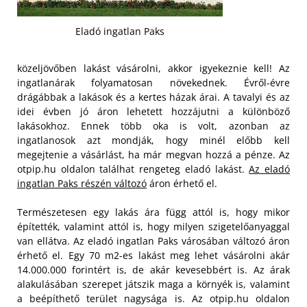
Eladó ingatlan Paks
közeljövőben lakást vásárolni, akkor igyekeznie kell! Az
ingatlanárak folyamatosan növekednek. Évről-évre
drágábbak a lakások és a kertes házak árai. A tavalyi és az
idei évben jó áron lehetett hozzájutni a különböző
lakásokhoz. Ennek több oka is volt, azonban az
ingatlanosok azt mondják, hogy minél előbb kell
megejtenie a vásárlást, ha már megvan hozzá a pénze. Az
otpip.hu oldalon találhat rengeteg eladó lakást.
Az eladó
ingatlan Paks részén változó
áron érhető el.
Természetesen egy lakás ára függ attól is, hogy mikor
építették, valamint attól is, hogy milyen szigetelőanyaggal
van ellátva. Az eladó ingatlan Paks városában változó áron
érhető el. Egy 70 m2-es lakást meg lehet vásárolni akár
14.000.000 forintért is, de akár kevesebbért is. Az árak
alakulásában szerepet játszik maga a környék is, valamint
a beépíthető terület nagysága is. Az otpip.hu oldalon