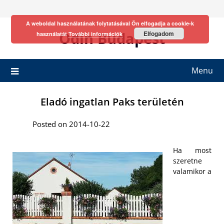
Skip
to
A weboldal használatának folytatásával Ön elfogadja a cookie-k
content
Odin Budapest
Elfogadom
használatát
További információk
Menu
Eladó ingatlan Paks területén
Posted on 2014-10-22
Ha most
szeretne
valamikor a