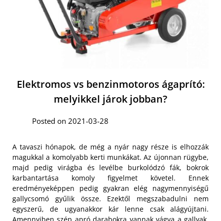
Elektromos vs benzinmotoros ágaprító:
melyikkel járok jobban?
Posted on 2021-03-28
A tavaszi hónapok, de még a nyár nagy része is elhozzák
magukkal a komolyabb kerti munkákat. Az újonnan rügybe,
majd pedig virágba és levélbe burkolódzó fák, bokrok
karbantartása komoly figyelmet követel. Ennek
eredményeképpen pedig gyakran elég nagymennyiségű
gallycsomó gyűlik össze. Ezektől megszabadulni nem
egyszerű, de ugyanakkor kár lenne csak alágyújtani.
Amennyiben szép apró darabokra vannak vágva a gallyak,