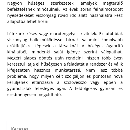
Nagyon hűséges szerkezetek, amelyek megtérülő
befektetésnek minősülnek. Az évek során felhalmozódott
nyesedékeket viszonylag rövid idő alatt használatra kész
állapotba lehet hozni.
Léteznek késes vagy marótengelyes kivitelek. Ez utóbbiak
viszonylag halk működéssel bírnak, valamint komolyabb
erőkifejtésre képesek a társaiknál. A bőséges ágaprító
kínálatból, mindenki saját igénye szerint válogathat.
Megéri alapos döntés után rendelni, hiszen több éven
keresztül látja el hűségesen a feladatát a rendszer és válik
kifejezetten hasznos munkatárssá. Nem lesz többé
probléma, hogy milyen célt szolgáljon és pontosan hová
kerüljenek eltárolásra a szőlővessző vagy éppen a
gyümölcsfák felesleges ágai. A feldolgozás gyorsan és
eredményesen megoldható.
KERESÉS: