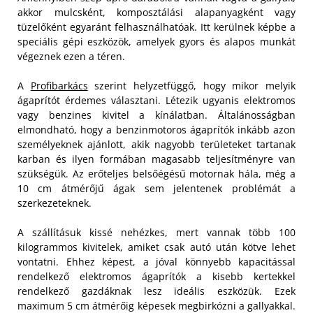
akkor mulcsként, komposztálási alapanyagként vagy
tüzelőként egyaránt felhasználhatóak. Itt kerülnek képbe a
speciális gépi eszközök, amelyek gyors és alapos munkát
végeznek ezen a téren.
A
Profibarkács
szerint helyzetfüggő, hogy mikor melyik
ágaprítót érdemes választani. Létezik ugyanis elektromos
vagy benzines kivitel a kínálatban. Általánosságban
elmondható, hogy a benzinmotoros ágaprítók inkább azon
személyeknek ajánlott, akik nagyobb területeket tartanak
karban és ilyen formában magasabb teljesítményre van
szükségük. Az erőteljes belsőégésű motornak hála, még a
10 cm átmérőjű ágak sem jelentenek problémát a
szerkezeteknek.
A szállításuk kissé nehézkes, mert vannak több 100
kilogrammos kivitelek, amiket csak autó után kötve lehet
vontatni. Ehhez képest, a jóval könnyebb kapacitással
rendelkező elektromos ágaprítók a kisebb kertekkel
rendelkező gazdáknak lesz ideális eszközük. Ezek
maximum 5 cm átmérőig képesek megbirkózni a gallyakkal.