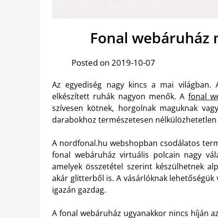
Fonal webáruház 
Posted on 2019-10-07
Az egyediség nagy kincs a mai világban. A 
elkészített ruhák nagyon menők. A
fonal w
szívesen kötnek, horgolnak maguknak vagy 
darabokhoz természetesen nélkülözhetetlen a
A nordfonal.hu webshopban csodálatos termék
fonal webáruház virtuális polcain nagy vál
amelyek összetétel szerint készülhetnek al
akár glitterből is. A vásárlóknak lehetőségük 
igazán gazdag.
A fonal webáruház ugyanakkor nincs híján az