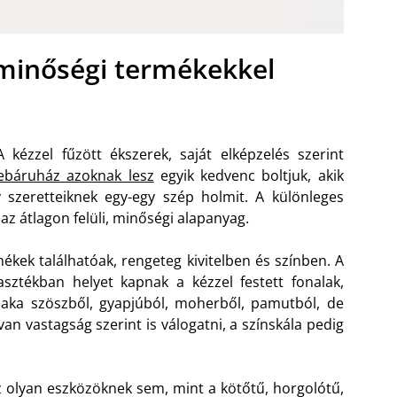
minőségi termékekkel
kézzel fűzött ékszerek, saját elképzelés szerint
ebáruház azoknak lesz
egyik kedvenc boltjuk, akik
szeretteiknek egy-egy szép holmit. A különleges
z átlagon felüli, minőségi alapanyag.
ek találhatóak, rengeteg kivitelben és színben. A
asztékban helyet kapnak a kézzel festett fonalak,
paka szöszből, gyapjúból, moherből, pamutból, de
van vastagság szerint is válogatni, a színskála pedig
 olyan eszközöknek sem, mint a kötőtű, horgolótű,