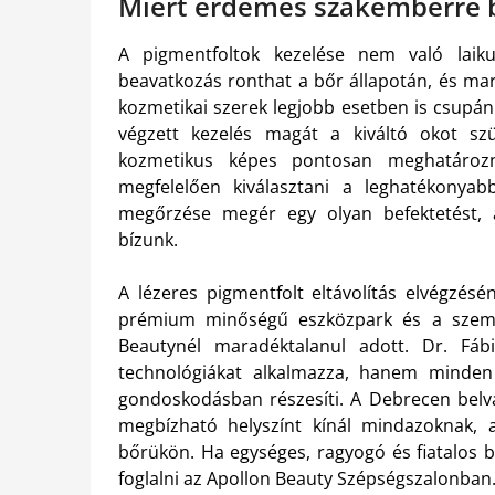
Miért érdemes szakemberre b
A pigmentfoltok kezelése nem való laik
beavatkozás ronthat a bőr állapotán, és ma
kozmetikai szerek legjobb esetben is csupán
végzett kezelés magát a kiváltó okot szü
kozmetikus képes pontosan meghatározn
megfelelően kiválasztani a leghatékonya
megőrzése megér egy olyan befektetést, 
bízunk.
A lézeres pigmentfolt eltávolítás elvégzés
prémium minőségű eszközpark és a szemé
Beautynél maradéktalanul adott. Dr. F
technológiákat alkalmazza, hanem minden
gondoskodásban részesíti. A Debrecen belvá
megbízható helyszínt kínál mindazoknak, a
bőrükön. Ha egységes, ragyogó és fiatalos 
foglalni az Apollon Beauty Szépségszalonban