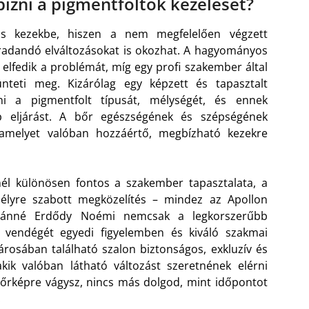
ízni a pigmentfoltok kezelését?
us kezekbe, hiszen a nem megfelelően végzett
radandó elváltozásokat is okozhat. A hagyományos
 elfedik a problémát, míg egy profi szakember által
nteti meg. Kizárólag egy képzett és tapasztalt
i a pigmentfolt típusát, mélységét, és ennek
bb eljárást. A bőr egészségének és szépségének
amelyet valóban hozzáértő, megbízható kezekre
énél különösen fontos a szakember tapasztalata, a
lyre szabott megközelítés – mindez az Apollon
ábiánné Erdődy Noémi nemcsak a legkorszerűbb
 vendégét egyedi figyelemben és kiváló szakmai
rosában található szalon biztonságos, exkluzív és
kik valóban látható változást szeretnének elérni
bőrképre vágysz, nincs más dolgod, mint időpontot
.