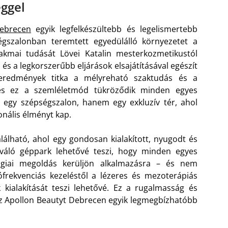
éggel
ebrecen
egyik legfelkészültebb és legelismertebb
gszalonban teremtett egyedülálló környezetet a
kmai tudását Lövei Katalin mesterkozmetikustól
és a legkorszerűbb eljárások elsajátításával egészít
s eredmények titka a mélyreható szaktudás és a
 és ez a szemléletmód tükröződik minden egyes
egy szépségszalon, hanem egy exkluzív tér, ahol
nális élményt kap.
lálható, ahol egy gondosan kialakított, nyugodt és
iváló géppark lehetővé teszi, hogy minden egyes
ógiai megoldás kerüljön alkalmazásra – és nem
diófrekvenciás kezeléstől a lézeres és mezoterápiás
 kialakítását teszi lehetővé. Ez a rugalmasság és
az Apollon Beautyt Debrecen egyik legmegbízhatóbb