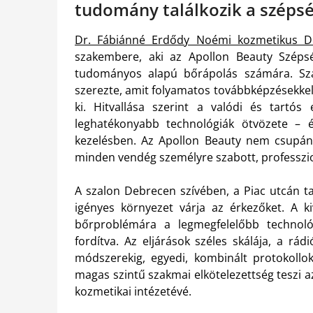
tudomány találkozik a széps
Dr. Fábiánné Erdődy Noémi kozmetikus D
szakembere, aki az Apollon Beauty Szépsé
tudományos alapú bőrápolás számára. Sza
szerezte, amit folyamatos továbbképzésekkel 
ki. Hitvallása szerint a valódi és tartó
leghatékonyabb technológiák ötvözete –
kezelésben. Az Apollon Beauty nem csupán 
minden vendég személyre szabott, professzio
A szalon Debrecen szívében, a Piac utcán ta
igényes környezet várja az érkezőket. A k
bőrproblémára a legmegfelelőbb technol
fordítva. Az eljárások széles skálája, a rá
módszerekig, egyedi, kombinált protokollok
magas szintű szakmai elkötelezettség teszi 
kozmetikai intézetévé.