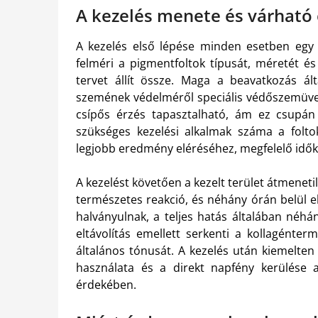
A kezelés menete és várható
A kezelés első lépése minden esetben egy
felméri a pigmentfoltok típusát, méretét és
tervet állít össze. Maga a beavatkozás á
szemének védelméről speciális védőszemüve
csípős érzés tapasztalható, ám ez csupán 
szükséges kezelési alkalmak száma a foltok
legjobb eredmény eléréséhez, megfelelő időkö
A kezelést követően a kezelt terület átmenet
természetes reakció, és néhány órán belül e
halványulnak, a teljes hatás általában néhá
eltávolítás emellett serkenti a kollagénterm
általános tónusát. A kezelés után kiemelte
használata és a direkt napfény kerülése
érdekében.