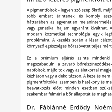
A pigmentfoltok – legyen szó szeplőkről, májf
több embert érintenek, és komoly eszté
hátterében az egyenetlen melanintermelés 
vagy genetikai hajlam egyaránt kiválthat.
modern kozmetikai technológia egyik le
problémára. A kezelés során a lézer célzot
környező egészséges bőrszövetet teljes mért
Ez a prémium eljárás szinte mindenki s
megszabadulni a zavaró bőrelszíneződésekt
napfoltok, májfoltok vagy az életkorral megj
kézháton vagy a dekoltázson. A kezelés nem 
pigmentfoltokkal szemben is hatékony és megb
beavatkozás előtt minden esetben szüks
szakember felméri a bőr állapotát és meghatá
Dr. Fábiánné Erdődy Noém