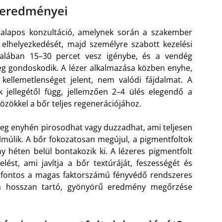
 eredményei
 alapos konzultáció, amelynek során a szakember
 elhelyezkedését, majd személyre szabott kezelési
ltalában 15–30 percet vesz igénybe, és a vendég
g gondoskodik. A lézer alkalmazása közben enyhe,
kellemetlenséget jelent, nem valódi fájdalmat. A
 jellegétől függ, jellemzően 2–4 ülés elegendő a
zökkel a bőr teljes regenerációjához.
ileg enyhén pirosodhat vagy duzzadhat, ami teljesen
lmúlik. A bőr fokozatosan megújul, a pigmentfoltok
ny héten belül bontakozik ki. A lézeres pigmentfolt
elést, ami javítja a bőr textúráját, feszességét és
n fontos a magas faktorszámú fényvédő rendszeres
 a hosszan tartó, gyönyörű eredmény megőrzése