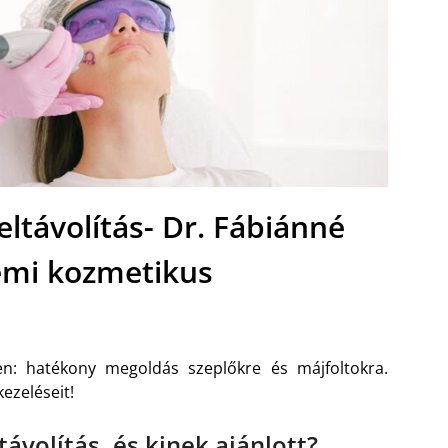
eltávolítás- Dr. Fábiánné
mi kozmetikus
en: hatékony megoldás szeplőkre és májfoltokra.
ezeléseit!
távolítás, és kinek ajánlott?