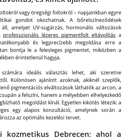
oltokról vagy öregségi foltokról – napjainkban egyre
tikai gondot okozhatnak. A bőrelszíneződések
áll, amelyet UV-sugárzás, hormonális változások
 A
professzionális lézeres pigmentfolt eltávolítás
a
ghatékonyabb és legprecízebb megoldása erre a
tan bontja le a felesleges pigmentet, miközben a
ékben érintetlenül hagyja.
zámára ideális választás lehet, aki szeretne
ől. Különösen ajánlott azoknak, akiknél szeplők,
elenő pigmentációs elváltozások láthatók az arcon, a
csupán a felszíni, hanem a mélyebben elhelyezkedő
ízható megoldást kínál. Egyetlen kikötés létezik: a
éges egy alapos konzultáció, amelynek során a
rozza az optimális kezelési tervet.
i kozmetikus Debrecen: ahol a