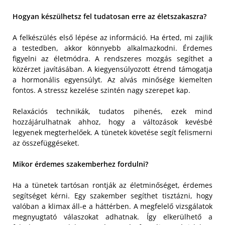
Hogyan készülhetsz fel tudatosan erre az életszakaszra?
A felkészülés első lépése az információ. Ha érted, mi zajlik
a testedben, akkor könnyebb alkalmazkodni. Érdemes
figyelni az életmódra. A rendszeres mozgás segíthet a
közérzet javításában. A kiegyensúlyozott étrend támogatja
a hormonális egyensúlyt. Az alvás minősége kiemelten
fontos. A stressz kezelése szintén nagy szerepet kap.
Relaxációs technikák, tudatos pihenés, ezek mind
hozzájárulhatnak ahhoz, hogy a változások kevésbé
legyenek megterhelőek. A tünetek követése segít felismerni
az összefüggéseket.
Mikor érdemes szakemberhez fordulni?
Ha a tünetek tartósan rontják az életminőséget, érdemes
segítséget kérni. Egy szakember segíthet tisztázni, hogy
valóban a klimax áll-e a háttérben. A megfelelő vizsgálatok
megnyugtató válaszokat adhatnak. Így elkerülhető a