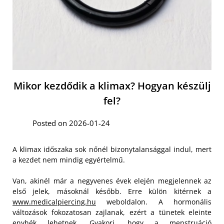
Mikor kezdődik a klimax? Hogyan készülj
fel?
Posted on 2026-01-24
A klimax időszaka sok nőnél bizonytalansággal indul, mert
a kezdet nem mindig egyértelmű.
Van, akinél már a negyvenes évek elején megjelennek az
első jelek, másoknál később. Erre külön kitérnek a
www.medicalpiercing.hu
weboldalon. A hormonális
változások fokozatosan zajlanak, ezért a tünetek eleinte
enyhék lehetnek. Gyakori, hogy a menstruáció