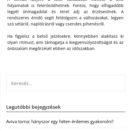
folyamatok is felerősödhetnek. Fontos, hogy elfogadóbb
legyél önmagaddal és teret adj az érzéseidnek. A
rendszeres énidő segít feldolgozni a változásokat, legyen
szó sétáról, naplóírásról vagy csendes pihenésről.
Ha figyelsz a belső jelzésekre, könnyebben alakítasz ki
olyan ritmust, ami támogatja a kiegyensúlyozottságot és az
önbizalom megőrzését ebben az időszakban.
KERESÉS:
Legutóbbi bejegyzések
Aviva torna: hányszor egy héten érdemes gyakorolni?