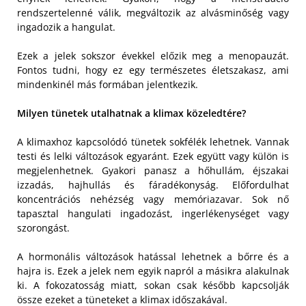
rendszertelenné válik, megváltozik az alvásminőség vagy
ingadozik a hangulat.
Ezek a jelek sokszor évekkel előzik meg a menopauzát.
Fontos tudni, hogy ez egy természetes életszakasz, ami
mindenkinél más formában jelentkezik.
Milyen tünetek utalhatnak a klimax közeledtére?
A klimaxhoz kapcsolódó tünetek sokfélék lehetnek. Vannak
testi és lelki változások egyaránt. Ezek együtt vagy külön is
megjelenhetnek. Gyakori panasz a hőhullám, éjszakai
izzadás, hajhullás és fáradékonyság. Előfordulhat
koncentrációs nehézség vagy memóriazavar. Sok nő
tapasztal hangulati ingadozást, ingerlékenységet vagy
szorongást.
A hormonális változások hatással lehetnek a bőrre és a
hajra is. Ezek a jelek nem egyik napról a másikra alakulnak
ki. A fokozatosság miatt, sokan csak később kapcsolják
össze ezeket a tüneteket a klimax időszakával.