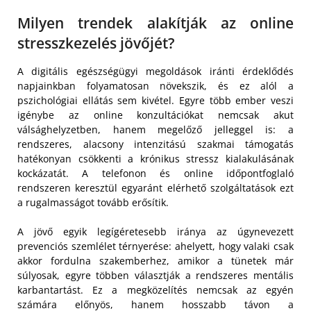
Milyen trendek alakítják az online
stresszkezelés jövőjét?
A digitális egészségügyi megoldások iránti érdeklődés
napjainkban folyamatosan növekszik, és ez alól a
pszichológiai ellátás sem kivétel. Egyre több ember veszi
igénybe az online konzultációkat nemcsak akut
válsághelyzetben, hanem megelőző jelleggel is: a
rendszeres, alacsony intenzitású szakmai támogatás
hatékonyan csökkenti a krónikus stressz kialakulásának
kockázatát. A telefonon és online időpontfoglaló
rendszeren keresztül egyaránt elérhető szolgáltatások ezt
a rugalmasságot tovább erősítik.
A jövő egyik legígéretesebb iránya az úgynevezett
prevenciós szemlélet térnyerése: ahelyett, hogy valaki csak
akkor fordulna szakemberhez, amikor a tünetek már
súlyosak, egyre többen választják a rendszeres mentális
karbantartást. Ez a megközelítés nemcsak az egyén
számára előnyös, hanem hosszabb távon a