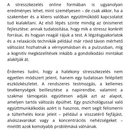
A stresszkezelés online formában is ugyanolyan
eredményes lehet, mint személyesen – de csak akkor, ha a
szakember és a kliens valóban együttműködő kapcsolatot
tud kialakítani. Az első lépés szinte mindig az önismeret
fejlesztése: annak tudatosítása, hogy mik a stressz konkrét
forrásai, és hogyan reagál rájuk a test. A légzésgyakorlatok
és a relaxációs technikák például már rövid távon mérhető
változást hozhatnak a vérnyomásban és a pulzusban, míg
a kognitív megközelítések inkább a gondolkodási mintákat
alakítják át.
Érdemes tudni, hogy a hatékony stresszkezelés nem
egyetlen módszert jelent, hanem egy tudatosan felépített
eszközkészletet. A rendszeres testmozgás, a kellemes
tevékenységek beillesztése a napirendbe, valamint a
szakmai támogatás együttesen adják azt az alapot,
amelyen tartós változás épülhet. Egy pszichológussal való
együttmunkálkodás azért is hasznos, mert segít felismerni
a túlterhelés korai jeleit – például a visszatérő fejfájást,
alvászavarokat vagy a koncentrációs nehézségeket –
mielőtt azok komolyabb problémává válnának.