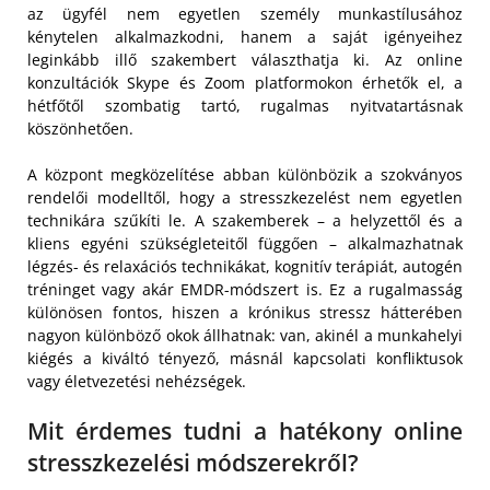
az ügyfél nem egyetlen személy munkastílusához
kénytelen alkalmazkodni, hanem a saját igényeihez
leginkább illő szakembert választhatja ki. Az online
konzultációk Skype és Zoom platformokon érhetők el, a
hétfőtől szombatig tartó, rugalmas nyitvatartásnak
köszönhetően.
A központ megközelítése abban különbözik a szokványos
rendelői modelltől, hogy a stresszkezelést nem egyetlen
technikára szűkíti le. A szakemberek – a helyzettől és a
kliens egyéni szükségleteitől függően – alkalmazhatnak
légzés- és relaxációs technikákat, kognitív terápiát, autogén
tréninget vagy akár EMDR-módszert is. Ez a rugalmasság
különösen fontos, hiszen a krónikus stressz hátterében
nagyon különböző okok állhatnak: van, akinél a munkahelyi
kiégés a kiváltó tényező, másnál kapcsolati konfliktusok
vagy életvezetési nehézségek.
Mit érdemes tudni a hatékony online
stresszkezelési módszerekről?