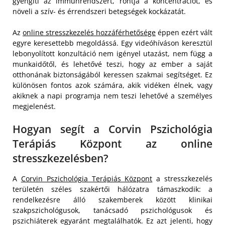
gyengíti az immunrendszert, rontja a koncentrációt, és
növeli a szív- és érrendszeri betegségek kockázatát.
Az
online stresszkezelés hozzáférhetősége
éppen ezért vált
egyre keresettebb megoldássá. Egy videóhíváson keresztül
lebonyolított konzultáció nem igényel utazást, nem függ a
munkaidőtől, és lehetővé teszi, hogy az ember a saját
otthonának biztonságából keressen szakmai segítséget. Ez
különösen fontos azok számára, akik vidéken élnek, vagy
akiknek a napi programja nem teszi lehetővé a személyes
megjelenést.
Hogyan segít a Corvin Pszichológia
Terápiás Központ az online
stresszkezelésben?
A
Corvin Pszichológia Terápiás Központ
a stresszkezelés
területén széles szakértői hálózatra támaszkodik: a
rendelkezésre álló szakemberek között klinikai
szakpszichológusok, tanácsadó pszichológusok és
pszichiáterek egyaránt megtalálhatók. Ez azt jelenti, hogy