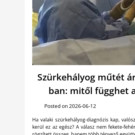
Szürkehályog műtét á
ban: mitől függhet 
Posted on 2026-06-12
Ha valaki szürkehályog-diagnózis kap, valós
kerül ez az egész? A válasz nem fekete-fehé
rögzített összeg, hanem több tényező együtt