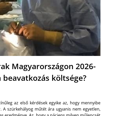
rak Magyarországon 2026-
a beavatkozás költsége?
zínűleg az első kérdések egyike az, hogy mennyibe
r. A szürkehályog műtét ára ugyanis nem egyetlen,
es eredménye. Az, hogy a páciens milyen műlencsét