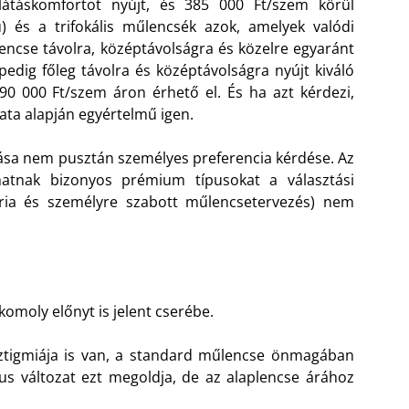
látáskomfortot nyújt, és 385 000 Ft/szem körül
ú) és a trifokális műlencsék azok, amelyek valódi
lencse távolra, középtávolságra és közelre egyaránt
 pedig főleg távolra és középtávolságra nyújt kiváló
0 000 Ft/szem áron érhető el. És ha azt kérdezi,
ata alapján egyértelmű igen.
tása nem pusztán személyes preferencia kérdése. Az
hatnak bizonyos prémium típusokat a választási
etria és személyre szabott műlencsetervezés) nem
 komoly előnyt is jelent cserébe.
asztigmiája is van, a standard műlencse önmagában
kus változat ezt megoldja, de az alaplencse árához