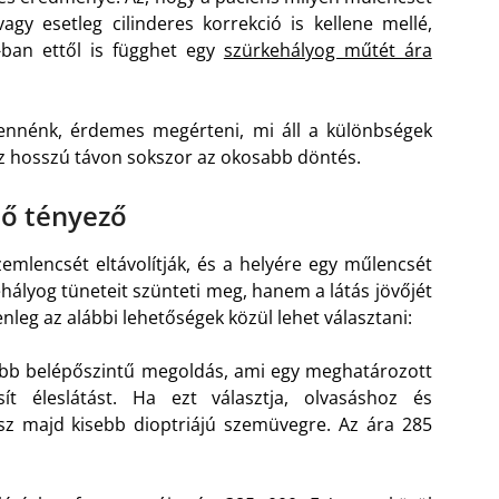
vagy esetleg cilinderes korrekció is kellene mellé,
ban ettől is függhet egy
szürkehályog műtét ára
ennénk, érdemes megérteni, mi áll a különbségek
z hosszú távon sokszor az okosabb döntés.
tő tényező
emlencsét eltávolítják, és a helyére egy műlencsét
hályog tüneteit szünteti meg, hanem a látás jövőjét
nleg az alábbi lehetőségek közül lehet választani:
ább belépőszintű megoldás, ami egy meghatározott
osít éleslátást. Ha ezt választja, olvasáshoz és
sz majd kisebb dioptriájú szemüvegre. Az ára 285