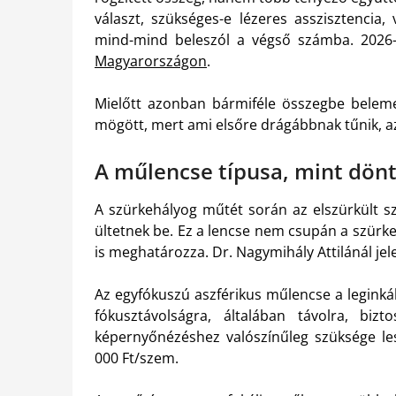
választ, szükséges-e lézeres asszisztencia, 
mind-mind beleszól a végső számba. 2026-
Magyarországon
.
Mielőtt azonban bármiféle összegbe belem
mögött, mert ami elsőre drágábbnak tűnik, a
A műlencse típusa, mint dön
A szürkehályog műtét során az elszürkült sz
ültetnek be. Ez a lencse nem csupán a szürke
is meghatározza. Dr. Nagymihály Attilánál jele
Az egyfókuszú aszférikus műlencse a legink
fókusztávolságra, általában távolra, bizt
képernyőnézéshez valószínűleg szüksége le
000 Ft/szem.