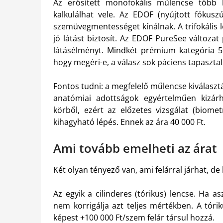
Az erősített monofokális műlencse több 
kalkulálhat vele. Az EDOF (nyújtott fókusz
szemüvegmentességet kínálnak. A trifokális 
jó látást biztosít. Az EDOF PureSee változat
látásélményt. Mindkét prémium kategória 59
hogy megéri-e, a válasz sok páciens tapasztal
Fontos tudni: a megfelelő műlencse kiválasz
anatómiai adottságok egyértelműen kizár
körből, ezért az előzetes vizsgálat (biom
kihagyható lépés. Ennek az ára 40 000 Ft.
Ami tovább emelheti az árat
Két olyan tényező van, ami felárral járhat, de
Az egyik a cilinderes (tórikus) lencse. Ha 
nem korrigálja azt teljes mértékben. A tóri
képest +100 000 Ft/szem felár társul hozzá.