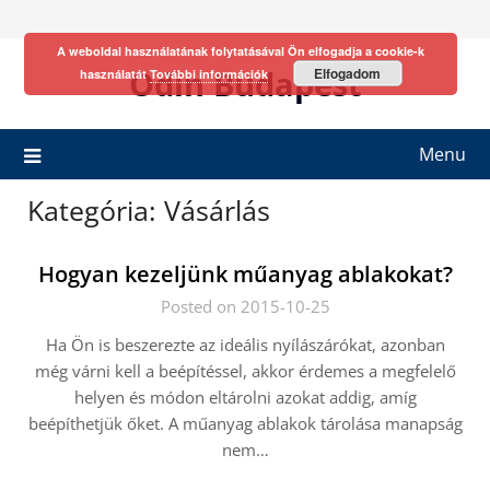
Skip
to
A weboldal használatának folytatásával Ön elfogadja a cookie-k
content
Odin Budapest
Elfogadom
használatát
További információk
Menu
Kategória:
Vásárlás
Hogyan kezeljünk műanyag ablakokat?
Posted on 2015-10-25
Ha Ön is beszerezte az ideális nyílászárókat, azonban
még várni kell a beépítéssel, akkor érdemes a megfelelő
helyen és módon eltárolni azokat addig, amíg
beépíthetjük őket. A műanyag ablakok tárolása manapság
nem…