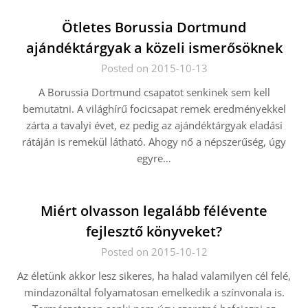
Ötletes Borussia Dortmund
ajándéktárgyak a közeli ismerősöknek
Posted on 2015-10-13
A Borussia Dortmund csapatot senkinek sem kell
bemutatni. A világhírű focicsapat remek eredményekkel
zárta a tavalyi évet, ez pedig az ajándéktárgyak eladási
rátáján is remekül látható. Ahogy nő a népszerűség, úgy
egyre…
Miért olvasson legalább félévente
fejlesztő könyveket?
Posted on 2015-10-12
Az életünk akkor lesz sikeres, ha halad valamilyen cél felé,
mindazonáltal folyamatosan emelkedik a színvonala is.