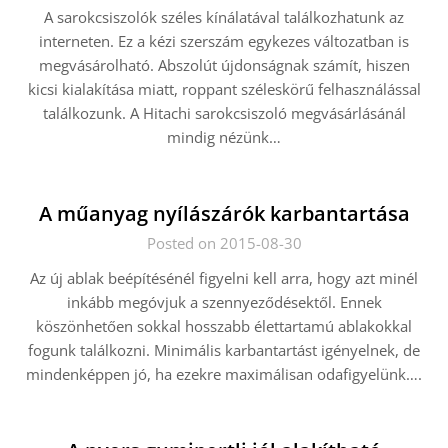
A sarokcsiszolók széles kínálatával találkozhatunk az
interneten. Ez a kézi szerszám egykezes változatban is
megvásárolható. Abszolút újdonságnak számít, hiszen
kicsi kialakítása miatt, roppant széleskörű felhasználással
találkozunk. A Hitachi sarokcsiszoló megvásárlásánál
mindig nézünk…
A műanyag nyílászárók karbantartása
Posted on 2015-08-30
Az új ablak beépítésénél figyelni kell arra, hogy azt minél
inkább megóvjuk a szennyeződésektől. Ennek
köszönhetően sokkal hosszabb élettartamú ablakokkal
fogunk találkozni. Minimális karbantartást igényelnek, de
mindenképpen jó, ha ezekre maximálisan odafigyelünk….