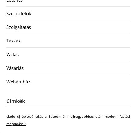
Szellőztetők
Szolgáltatás
Táskák
Vallás
Vásárlás
Webáruház
Címkék
eladó új építésű lakás a Balatonnál
mellnagyobbítás után
modern fizetési
megoldások