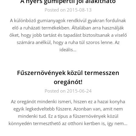
A nyers gumipertli jól alakítható
Posted on 2015-08-13
A különböző gumianyagok rendkívül gyakran fordulnak
elő a ruházati termékekben. Általában arra használják
őket, hogy jobb tartást és tapadást biztosítsanak a viselő
számára anélkül, hogy a ruha túl szoros lenne. Az
ideális…
Fűszernövények közül termesszen
oregánót!
Posted on 2015-06-24
Az oregánót mindenki ismeri, hiszen ez a hazai konyha
egyik legkedveltebb fűszere. Azonban van, amit nem
mindenki tud. Ez a típus a fűszernövények közül
könnyedén termeszthető az otthoni kertben is, így nem…