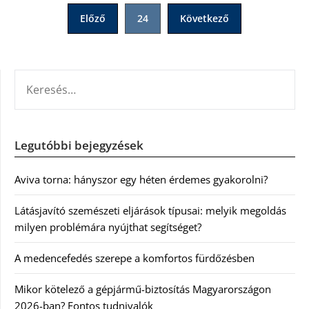
Bejegyzések
Előző
24
Következő
lapozása
KERESÉS:
Legutóbbi bejegyzések
Aviva torna: hányszor egy héten érdemes gyakorolni?
Látásjavító szemészeti eljárások típusai: melyik megoldás
milyen problémára nyújthat segítséget?
A medencefedés szerepe a komfortos fürdőzésben
Mikor kötelező a gépjármű-biztosítás Magyarországon
2026-ban? Fontos tudnivalók