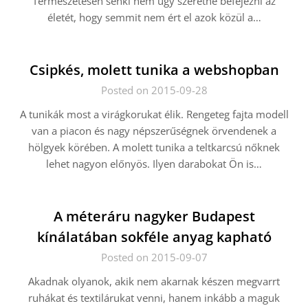
Természetesen senki nem úgy szeretné befejezni az
életét, hogy semmit nem ért el azok közül a…
Csipkés, molett tunika a webshopban
Posted on 2015-09-28
A tunikák most a virágkorukat élik. Rengeteg fajta modell
van a piacon és nagy népszerűségnek örvendenek a
hölgyek körében. A molett tunika a teltkarcsú nőknek
lehet nagyon előnyös. Ilyen darabokat Ön is…
A méteráru nagyker Budapest
kínálatában sokféle anyag kapható
Posted on 2015-09-07
Akadnak olyanok, akik nem akarnak készen megvarrt
ruhákat és textilárukat venni, hanem inkább a maguk